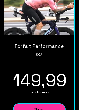
Forfait Performance
$CA
149,99
149,99$
Tous les mois
Choisir