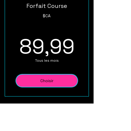
Forfait Course
$CA
89,9
89,99
Tous les mois
Choisir